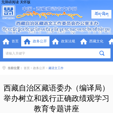
无障碍阅读
关怀版
首页
政务公开
政策法规
西藏文化
当前位置：
首页
>
政务公开
>
藏语文工作
西藏自治区藏语委办（编译局）
举办树立和践行正确政绩观学习
教育专题讲座