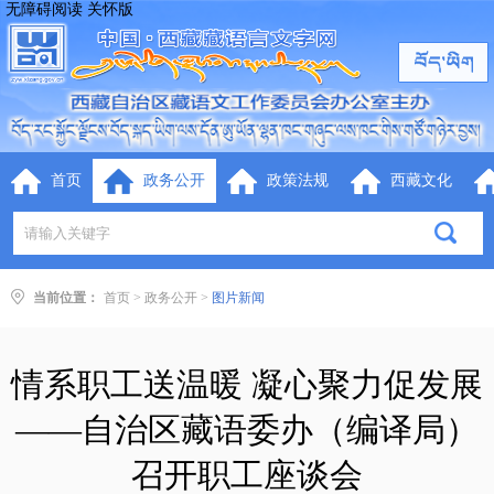
无障碍阅读
关怀版
首页
政务公开
政策法规
西藏文化
当前位置：
首页
>
政务公开
>
图片新闻
情系职工送温暖 凝心聚力促发展
——自治区藏语委办（编译局）
召开职工座谈会