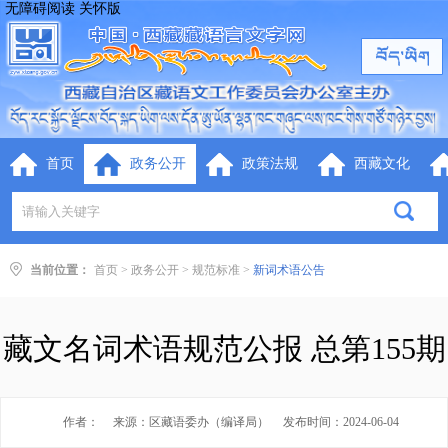
无障碍阅读
关怀版
首页
政务公开
政策法规
西藏文化
当前位置：
首页
>
政务公开
>
规范标准
>
新词术语公告
藏文名词术语规范公报 总第155期
作者：
来源：区藏语委办（编译局）
发布时间：2024-06-04