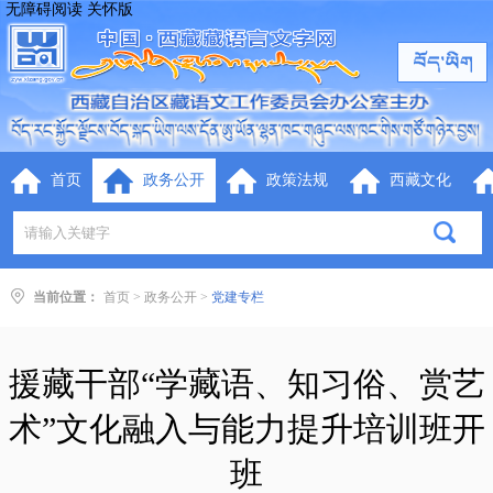
无障碍阅读
关怀版
首页
政务公开
政策法规
西藏文化
当前位置：
首页
>
政务公开
>
党建专栏
援藏干部“学藏语、知习俗、赏艺
术”文化融入与能力提升培训班开
班