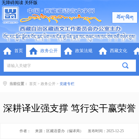
无障碍阅读
关怀版
首页
政务公开
政策法规
西藏文化
当前位置：
首页
>
政务公开
>
党建专栏
深耕译业强支撑 笃行实干赢荣誉
作者：
来源：区藏语委办（编译局）
发布时间：2025-12-25