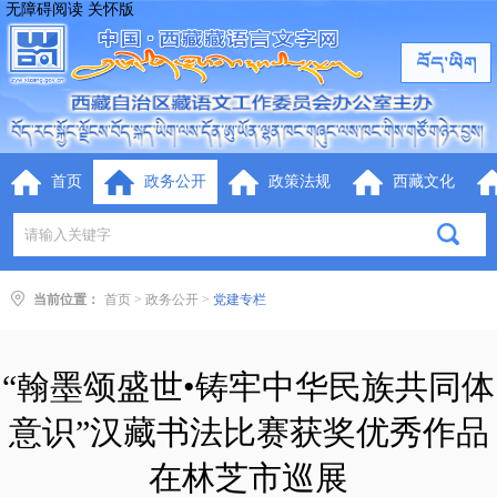
无障碍阅读
关怀版
首页
政务公开
政策法规
西藏文化
当前位置：
首页
>
政务公开
>
党建专栏
“翰墨颂盛世•铸牢中华民族共同体
意识”汉藏书法比赛获奖优秀作品
在林芝市巡展